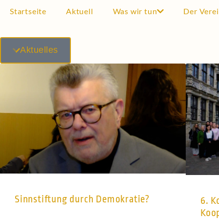
Startseite
Aktuell
Was wir tun
Der Vere
Aktuelles
Sinnstiftung durch Demokratie?
6. K
Koo