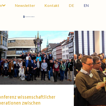
in
Newsletter
Kontakt
DE
EN
onferenz wissenschaftlicher
perationen zwischen