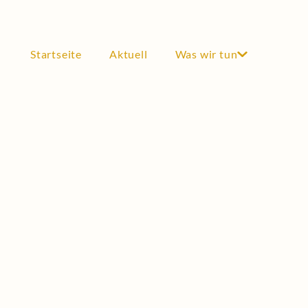
Stipendium
Testimonials
Startseite
Aktuell
Was wir tun
FÖRDERUNG
Förderungen
Wissenschaftliche Kooperationen
Auszeichnungen
Industrie & Wirtschaft
DER VEREIN
Mitglied werden
Satzung
Vorstand
Historie