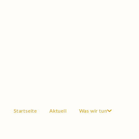
Stipendium
Testimonials
FÖRDERUNG
Förderungen
Wissenschaftliche Kooperationen
Auszeichnungen
Industrie & Wirtschaft
DER VEREIN
Mitglied werden
Satzung
Startseite
Aktuell
Was wir tun
Vorstand
Historie