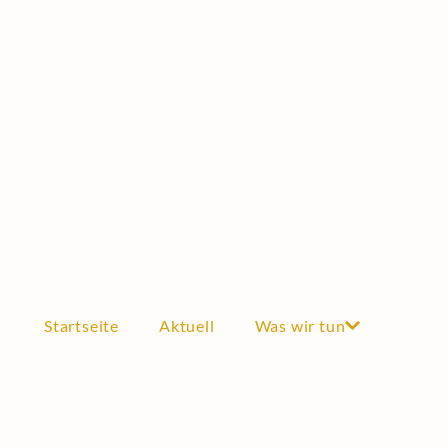
Stipendium
Testimonials
FÖRDERUNG
Förderungen
Wissenschaftliche Kooperationen
Auszeichnungen
Industrie & Wirtschaft
DER VEREIN
Mitglied werden
Startseite
Aktuell
Was wir tun
Satzung
Vorstand
Historie